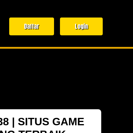
Daftar
Login
8 | SITUS GAME