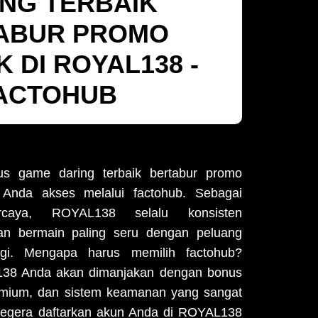
NG TERBAIK
ABUR PROMO
 DI ROYAL138 -
ACTOHUB
s game daring terbaik bertabur promo
 Anda akses melalui factohub. Sebagai
ercaya, ROYAL138 selalu konsisten
n bermain paling seru dengan peluang
gi. Mengapa harus memilih factohub?
38 Anda akan dimanjakan dengan bonus
emium, dan sistem keamanan yang sangat
, segera daftarkan akun Anda di ROYAL138