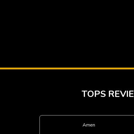
TOPS REVI
Amen