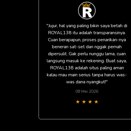
"Jujur, hal yang paling bikin saya betah di
ROYAL138 itu adalah transparansinya.
Cuan berapapun, proses penarikan-nya
beneran sat-set dan nggak pernah
dipersulit. Gak perlu nunggu lama, cuan
langsung masuk ke rekening. Buat saya,
ROYAL138 adalah situs paling aman
kalau mau main serius tanpa harus was-
was dana nyangkut!"
08 Mei 2026
★
★
★
★